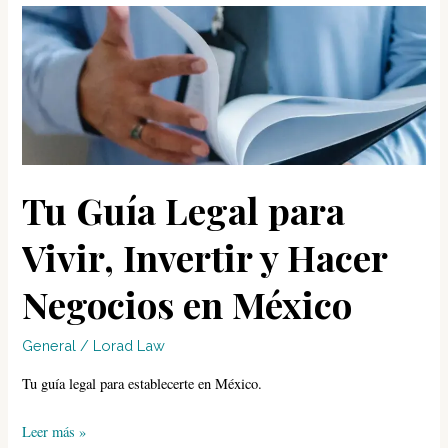
Biométrico
2026:
Lista
Completa
de
Documentos
Tu Guía Legal para
Vivir, Invertir y Hacer
Negocios en México
General
/
Lorad Law
Tu guía legal para establecerte en México.
Tu
Leer más »