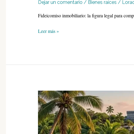
Dejar un comentario
/
Bienes raíces
/
Lora
Fideicomiso inmobiliario: la figura legal para comp
Fideicomiso
Leer más »
Inmobiliario
en
México:
Qué
Es
y
Por
Qué
Lo
Necesitas